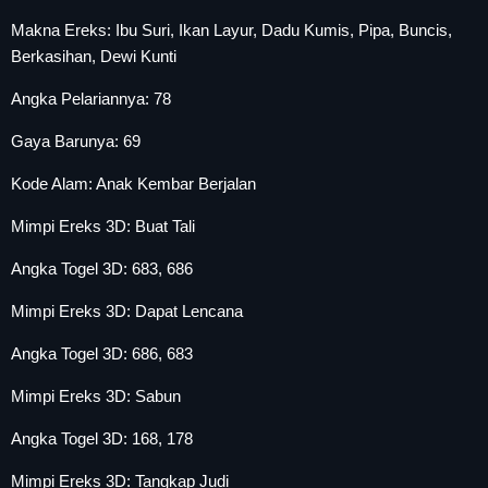
Makna Ereks: Ibu Suri, Ikan Layur, Dadu Kumis, Pipa, Buncis,
Berkasihan, Dewi Kunti
Angka Pelariannya: 78
Gaya Barunya: 69
Kode Alam: Anak Kembar Berjalan
Mimpi Ereks 3D: Buat Tali
Angka Togel 3D: 683, 686
Mimpi Ereks 3D: Dapat Lencana
Angka Togel 3D: 686, 683
Mimpi Ereks 3D: Sabun
Angka Togel 3D: 168, 178
Mimpi Ereks 3D: Tangkap Judi