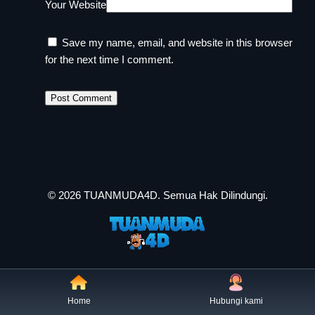
Your Website
Save my name, email, and website in this browser
for the next time I comment.
© 2026
TUANMUDA4D
. Semua Hak Dilindungi.
Home
Hubungi kami