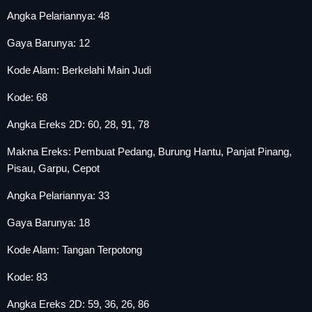
Angka Pelariannya: 48
Gaya Barunya: 12
Kode Alam: Berkelahi Main Judi
Kode: 68
Angka Ereks 2D: 60, 28, 91, 78
Makna Ereks: Pembuat Pedang, Burung Hantu, Panjat Pinang,
Pisau, Garpu, Cepot
Angka Pelariannya: 33
Gaya Barunya: 18
Kode Alam: Tangan Terpotong
Kode: 83
Angka Ereks 2D: 59, 36, 26, 86