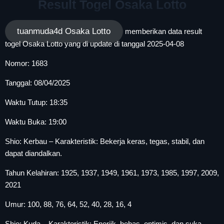
Result Togel Osaka Lotto
tuanmuda4d Osaka Lotto
memberikan data result
togel Osaka Lotto yang di update di tanggal 2025-04-08
Nomor: 1683
Tanggal: 08/04/2025
Waktu Tutup: 18:35
Waktu Buka: 19:00
Shio: Kerbau – Karakteristik: Bekerja keras, tegas, stabil, dan
dapat diandalkan.
Tahun Kelahiran: 1925, 1937, 1949, 1961, 1973, 1985, 1997, 2009,
2021
Umur: 100, 88, 76, 64, 52, 40, 28, 16, 4
Shio: Kuda – Karakteristik: Enerjik, bebas, optimis, dan suka