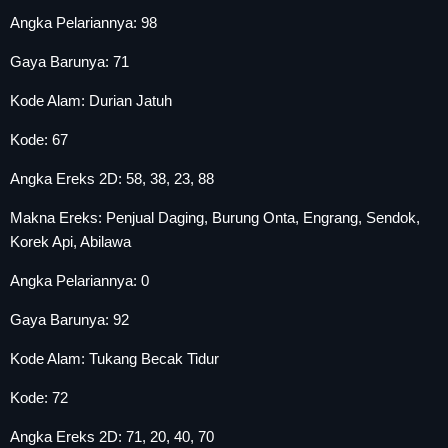
Angka Pelariannya: 98
Gaya Barunya: 71
Kode Alam: Durian Jatuh
Kode: 67
Angka Ereks 2D: 58, 38, 23, 88
Makna Ereks: Penjual Daging, Burung Onta, Engrang, Sendok,
Korek Api, Abilawa
Angka Pelariannya: 0
Gaya Barunya: 92
Kode Alam: Tukang Becak Tidur
Kode: 72
Angka Ereks 2D: 71, 20, 40, 70