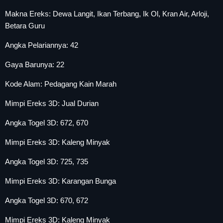
Makna Ereks: Dewa Langit, Ikan Terbang, Ik Ol, Kran Air, Arloji,
Betara Guru
Angka Pelariannya: 42
Gaya Barunya: 22
Kode Alam: Pedagang Kain Marah
Mimpi Ereks 3D: Jual Durian
Angka Togel 3D: 672, 670
Mimpi Ereks 3D: Kaleng Minyak
Angka Togel 3D: 725, 735
Mimpi Ereks 3D: Karangan Bunga
Angka Togel 3D: 670, 672
Mimpi Ereks 3D: Kaleng Minyak