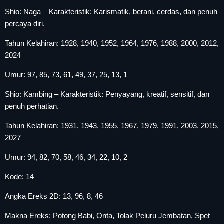
Shio: Naga – Karakteristik: Karismatik, berani, cerdas, dan penuh
percaya diri.
Tahun Kelahiran: 1928, 1940, 1952, 1964, 1976, 1988, 2000, 2012,
2024
Umur: 97, 85, 73, 61, 49, 37, 25, 13, 1
Shio: Kambing – Karakteristik: Penyayang, kreatif, sensitif, dan
penuh perhatian.
Tahun Kelahiran: 1931, 1943, 1955, 1967, 1979, 1991, 2003, 2015,
2027
Umur: 94, 82, 70, 58, 46, 34, 22, 10, 2
Kode: 14
Angka Ereks 2D: 13, 96, 8, 46
Makna Ereks: Potong Babi, Onta, Tolak Peluru Jembatan, Spet