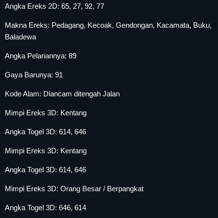
Angka Ereks 2D: 65, 27, 92, 77
Makna Ereks: Pedagang, Kecoak, Gendongan, Kacamata, Buku,
Baladewa
Angka Pelariannya: 89
Gaya Barunya: 91
Kode Alam: Diancam ditengah Jalan
Mimpi Ereks 3D: Kentang
Angka Togel 3D: 614, 646
Mimpi Ereks 3D: Kentang
Angka Togel 3D: 614, 646
Mimpi Ereks 3D: Orang Besar / Berpangkat
Angka Togel 3D: 646, 614