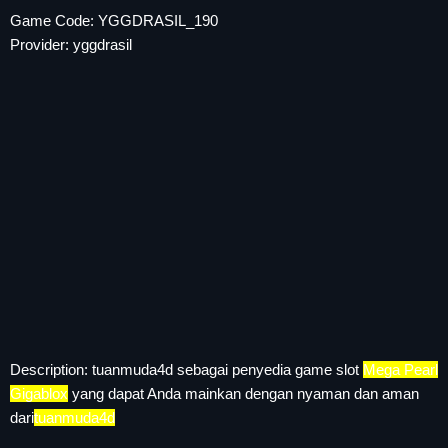
Game Code: YGGDRASIL_190
Provider:
yggdrasil
Description:
tuanmuda4d
sebagai penyedia game slot
Mega Pearl
Gigablox
yang dapat Anda mainkan dengan nyaman dan aman
dari
tuanmuda4d