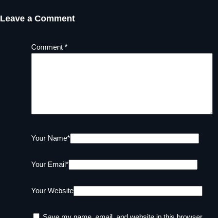
Leave a Comment
Comment
*
Your Name
*
Your Email
*
Your Website
Save my name, email, and website in this browser