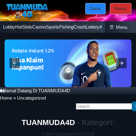
Daftar
Masuk
Lobby
Hot
Slots
Casino
Sports
Fishing
Crash
Lottery
Ayam
☰
Poker
Esport
Menu
lamat Datang Di TUANMUDA4D
Home
»
Uncategorized
Search
for:
TUANMUDA4D
- Kategori:
Uncategorized