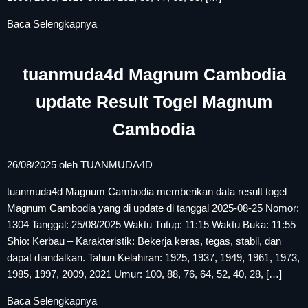
Baca Selengkapnya
tuanmuda4d Magnum Cambodia
update Result Togel Magnum
Cambodia
26/08/2025
oleh
TUANMUDA4D
tuanmuda4d Magnum Cambodia memberikan data result togel
Magnum Cambodia yang di update di tanggal 2025-08-25 Nomor:
1304 Tanggal: 25/08/2025 Waktu Tutup: 11:15 Waktu Buka: 11:55
Shio: Kerbau – Karakteristik: Bekerja keras, tegas, stabil, dan
dapat diandalkan. Tahun Kelahiran: 1925, 1937, 1949, 1961, 1973,
1985, 1997, 2009, 2021 Umur: 100, 88, 76, 64, 52, 40, 28, […]
Baca Selengkapnya