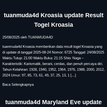
tuanmuda4d Kroasia update Result
Togel Kroasia
25/08/2025
oleh
TUANMUDA4D
tuanmuda4d Kroasia memberikan data result togel Kroasia yang
di update di tanggal 2025-08-24 Nomor: 6725 Tanggal: 24/08/2025
Waktu Tutup: 21:00 Waktu Buka: 21:15 Shio: Naga –
Karakteristik: Karismatik, berani, cerdas, dan penuh percaya diri.
Tahun Kelahiran: 1928, 1940, 1952, 1964, 1976, 1988, 2000, 2012,
2024 Umur: 97, 85, 73, 61, 49, 37, 25, 13, 1 […]
Baca Selengkapnya
tuanmuda4d Maryland Eve update