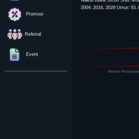
2004, 2016, 2028 Umur: 93, 8
Promosi
Referral
Event
Metode Pembayar