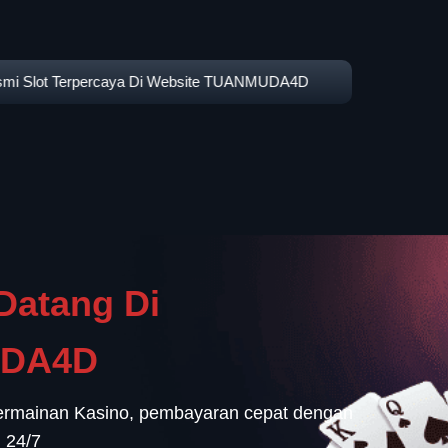
Slot Terpercaya Di Website TUANMUDA4D
Datang Di
DA4D
permainan Kasino, pembayaran cepat dengan
 24/7