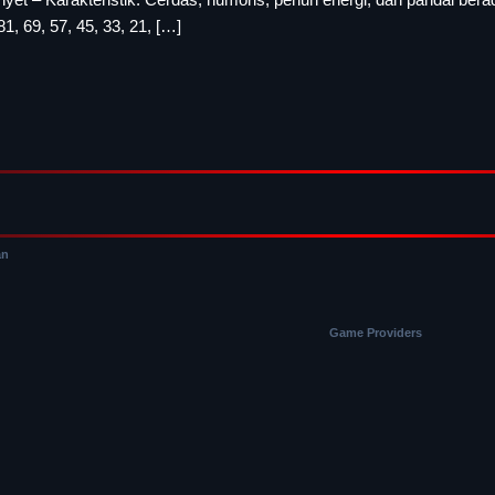
1, 69, 57, 45, 33, 21, […]
an
Game Providers