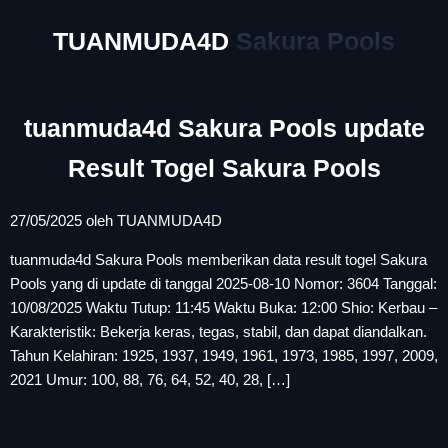
TUANMUDA4D
Sakura Pools
tuanmuda4d Sakura Pools update
Result Togel Sakura Pools
27/05/2025
oleh TUANMUDA4D
tuanmuda4d Sakura Pools memberikan data result togel Sakura
Pools yang di update di tanggal 2025-08-10 Nomor: 3604 Tanggal:
10/08/2025 Waktu Tutup: 11:45 Waktu Buka: 12:00 Shio: Kerbau –
Karakteristik: Bekerja keras, tegas, stabil, dan dapat diandalkan.
Tahun Kelahiran: 1925, 1937, 1949, 1961, 1973, 1985, 1997, 2009,
2021 Umur: 100, 88, 76, 64, 52, 40, 28, […]