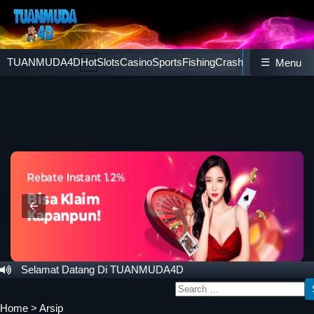
Masuk
Daftar
TUANMUDA4D
Hot
Slots
Casino
Sports
Fishing
Crash
Lottery
☰
Ayam
Po
Menu
Selamat Datang Di TUANMUDA4D
Search
Home
>
Arsip
for: