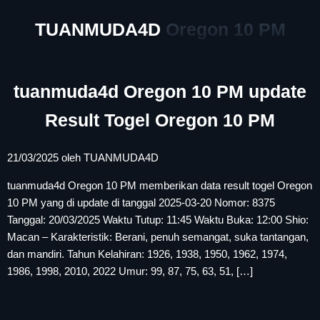
TUANMUDA4D
Oregon 10 PM
tuanmuda4d Oregon 10 PM update
Result Togel Oregon 10 PM
21/03/2025
oleh TUANMUDA4D
tuanmuda4d Oregon 10 PM memberikan data result togel Oregon
10 PM yang di update di tanggal 2025-03-20 Nomor: 8375
Tanggal: 20/03/2025 Waktu Tutup: 11:45 Waktu Buka: 12:00 Shio:
Macan – Karakteristik: Berani, penuh semangat, suka tantangan,
dan mandiri. Tahun Kelahiran: 1926, 1938, 1950, 1962, 1974,
1986, 1998, 2010, 2022 Umur: 99, 87, 75, 63, 51, […]