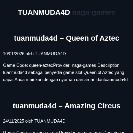
TUANMUDA4D
naga-games
tuanmuda4d – Queen of Aztec
10/01/2026
oleh TUANMUDA4D
Game Code: queen-aztecProvider: naga-games Description:
tuanmuda4d sebagai penyedia game slot Queen of Aztec yang
dapat Anda mainkan dengan nyaman dan aman darituanmuda4d
tuanmuda4d – Amazing Circus
24/11/2025
oleh TUANMUDA4D
Game Code: amazing-circusProvider: naga-games Description: