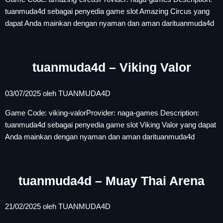
tuanmuda4d sebagai penyedia game slot Amazing Circus yang
dapat Anda mainkan dengan nyaman dan aman darituanmuda4d
tuanmuda4d – Viking Valor
03/07/2025
oleh TUANMUDA4D
Game Code: viking-valorProvider: naga-games Description:
tuanmuda4d sebagai penyedia game slot Viking Valor yang dapat
Anda mainkan dengan nyaman dan aman darituanmuda4d
tuanmuda4d – Muay Thai Arena
21/02/2025
oleh TUANMUDA4D